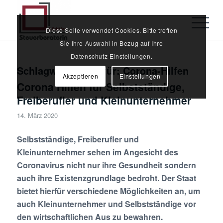
Diese Seite verwendet Cookies. Bitte treffen
Sie Ihre Auswahl in Bezug auf Ihre
Datenschutz Einstellungen.
Schlagwortarchiv für:
Corona-Hilfen
Akzeptieren
Einstellungen
Corona Hilfen für Selbstständige,
Freiberufler und Kleinunternehmer
14. März 2020
Selbstständige, Freiberufler und
Kleinunternehmer sehen im Angesicht des
Coronavirus nicht nur ihre Gesundheit sondern
auch ihre Existenzgrundlage bedroht. Der Staat
bietet hierfür verschiedene Möglichkeiten an, um
auch Kleinunternehmer und Selbstständige vor
den wirtschaftlichen Aus zu bewahren.