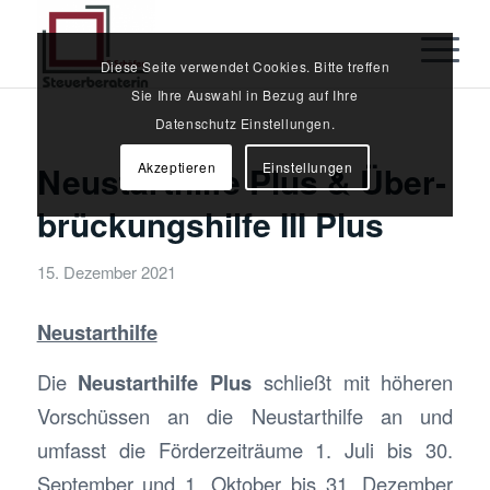
Diese Seite verwendet Cookies. Bitte treffen
Sie Ihre Auswahl in Bezug auf Ihre
Datenschutz Einstellungen.
Akzeptieren
Einstellungen
Neustarthilfe Plus & Über­
brückungs­hilfe III Plus
15. Dezember 2021
Neustarthilfe
Die
Neustarthilfe Plus
schließt mit höheren
Vorschüssen an die Neustarthilfe an und
umfasst die Förderzeiträume 1. Juli bis 30.
September und 1. Oktober bis 31. Dezember