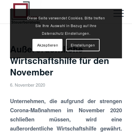
Diese Seite verwendet Cookies. Bitte treffen
Sie Ihre Auswahl in Bezug auf Ihre
Datenschutz Einstellungen.
Akzeptieren
Einstellungen
Außerordentliche
Wirtschaftshilfe für den
November
6. November 2020
Unternehmen, die aufgrund der strengen
Corona-Maßnahmen im November 2020
schließen müssen, wird eine
außerordentliche Wirtschaftshilfe gewährt.